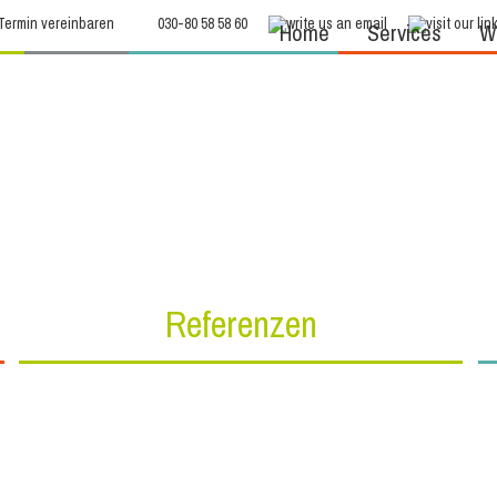
Termin vereinbaren
030-80 58 58 60
Home
Services
We
Referenzen