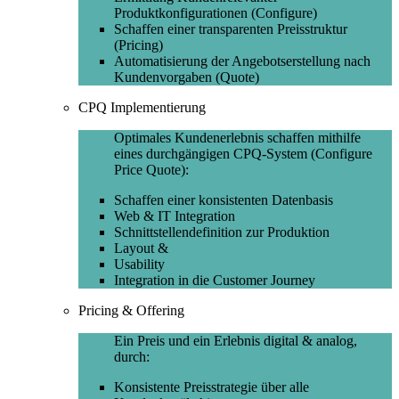
Produktkonfigurationen (Configure)
Schaffen einer transparenten Preisstruktur
(Pricing)
Automatisierung der Angebotserstellung nach
Kundenvorgaben (Quote)
CPQ Implementierung
Optimales Kundenerlebnis schaffen mithilfe
eines durchgängigen CPQ-System (Configure
Price Quote):
Schaffen einer konsistenten Datenbasis
Web & IT Integration
Schnittstellendefinition zur Produktion
Layout &
Usability
Integration in die Customer Journey
Pricing & Offering
Ein Preis und ein Erlebnis digital & analog,
durch:
Konsistente Preisstrategie über alle