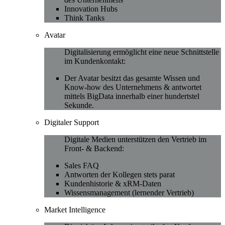
Innovation Hubs
Think Tanks
Avatar
Digitalisierung ermöglicht eine neue Schnittstelle
im Kundenkontakt:
Der Avatar besitzt das gesamte Wissen und
Know-how des Unternehmens & antwortet
mittels BigData innerhalb einer hundertstel
Sekunde.
Digitaler Support
Digitale Medien unterstützen den Vertrieb im
Front- & Backend:
Sales FAQ
Antworten der Kollegen stets parat
Kundenhistorie & xRM-Daten
Wissensmanagement (lernender Vertrieb)
Market Intelligence