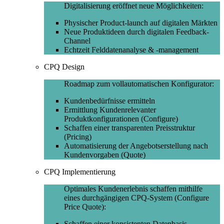
Digitalisierung eröffnet neue Möglichkeiten:
Physischer Product-launch auf digitalen Märkten
Neue Produktideen durch digitalen Feedback-
Channel
Echtzeit Felddatenanalyse & -management
CPQ Design
Roadmap zum vollautomatischen Konfigurator:
Kundenbedürfnisse ermitteln
Ermittlung Kundenrelevanter
Produktkonfigurationen (Configure)
Schaffen einer transparenten Preisstruktur
(Pricing)
Automatisierung der Angebotserstellung nach
Kundenvorgaben (Quote)
CPQ Implementierung
Optimales Kundenerlebnis schaffen mithilfe
eines durchgängigen CPQ-System (Configure
Price Quote):
Schaffen einer konsistenten Datenbasis