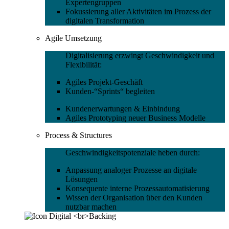
Expertengruppen
Fokussierung aller Aktivitäten im Prozess der
digitalen Transformation
Agile Umsetzung
Digitalisierung erzwingt Geschwindigkeit und
Flexibilität:
Agiles Projekt-Geschäft
Kunden-“Sprints“ begleiten
Kundenerwartungen & Einbindung
Agiles Prototyping neuer Business Modelle
Process & Structures
Geschwindigkeitspotenziale heben durch:
Anpassung analoger Prozesse an digitale
Lösungen
Konsequente interne Prozessautomatisierung
Wissen der Organisation über den Kunden
nutzbar machen