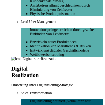
Kundenkanäle hinweg
Angebotserstellung beschleunigen durch
Eliminierung von Zeitfresser
Physische Produktpräsentation
Lead User Management
Innovationsprünge erreichen durch gezieltes
Einbinden von Leadusern:
Entwickeln neuer Produktideen
Identifikation von Markttrends & Risiken
Entwicklung digitaler Geschäftsmodelle
Wettbewerber scouting
Digital
Realization
Umsetzung Ihrer Digitalisierung-Strategie
Sales Transformation
Digitalisierung definiert „verkaufen“ neu: