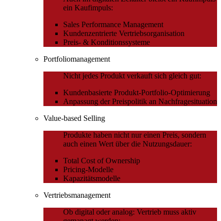
ein Kaufimpuls:
Sales Performance Management
Kundenzentrierte Vertriebsorganisation
Preis- & Konditionssysteme
Portfoliomanagement
Nicht jedes Produkt verkauft sich gleich gut:
Kundenbasierte Produkt-Portfolio-Optimierung
Anpassung der Preispolitik an Nachfragesituation
Value-based Selling
Produkte haben nicht nur einen Preis, sondern
auch einen Wert über die Nutzungsdauer:
Total Cost of Ownership
Pricing-Modelle
Kapazitätsmodelle
Vertriebsmanagement
Ob digital oder analog: Vertrieb muss aktiv
gemanagt werden: