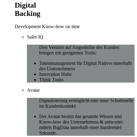
Digital
Backing
Development Know-how on time
Sales IQ
Den Vertrieb auf Augenhöhe des Kunden
bringen mit geeigneten Tools:
Talentmanagement für Digital Natives innerhalb
des Unternehmens
Innovation Hubs
Think Tanks
Avatar
Digitalisierung ermöglicht eine neue Schnittstelle
im Kundenkontakt:
Der Avatar besitzt das gesamte Wissen und
Know-how des Unternehmens & antwortet
mittels BigData innerhalb einer hundertstel
Sekunde.