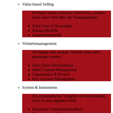
Value-based Selling
Produkte haben nicht nur einen Preis, sondern
auch einen Wert über die Nutzungsdauer:
Total Cost of Ownership
Pricing-Modelle
Kapazitätsmodelle
Vertriebsmanagement
Ob digital oder analog: Vertrieb muss aktiv
gemanagt werden:
Sales Force Development
Multi Channel Management
Organisation & Prozess
Key Account Management
System & Instruments
Ein systematisches Vorgehen ist entscheidend,
auch in einer digitalen Welt:
Klassische Vertriebsmethodiken