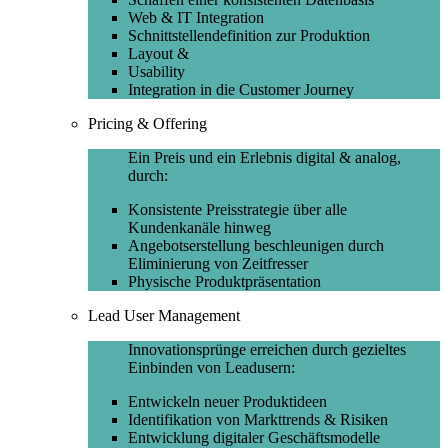
Web & IT Integration
Schnittstellendefinition zur Produktion
Layout &
Usability
Integration in die Customer Journey
Pricing & Offering
Ein Preis und ein Erlebnis digital & analog,
durch:
Konsistente Preisstrategie über alle
Kundenkanäle hinweg
Angebotserstellung beschleunigen durch
Eliminierung von Zeitfresser
Physische Produktpräsentation
Lead User Management
Innovationsprünge erreichen durch gezieltes
Einbinden von Leadusern:
Entwickeln neuer Produktideen
Identifikation von Markttrends & Risiken
Entwicklung digitaler Geschäftsmodelle