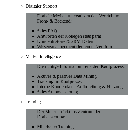
Digitaler Support
Digitale Medien unterstützen den Vertrieb im
Front- & Backend:
Sales FAQ
Antworten der Kollegen stets parat
Kundenhistorie & xRM-Daten
Wissensmanagement (lernender Vertrieb)
Market Intelligence
Die richtige Information treibt den Kaufprozess:
Aktives & passives Data Mining
Tracking im Kaufprozess
Interne Kundendaten Aufbereitung & Nutzung
Sales Automatisierung
Training
Der Mensch rückt ins Zentrum der
Digitalisierung:
Mitarbeiter Training