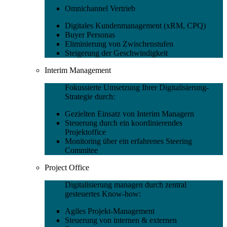
Omnichannel Vertrieb
Digitales Kundenmanagement (xRM, CPQ)
Buyer Personas
Eliminierung von Zwischenstufen
Steigerung der Geschwindigkeit
Interim Management
Fokussierte Umsetzung Ihrer Digitalisierung-
Strategie durch:
Gezielten Einsatz von Interim Managern
Steuerung durch ein koordinierendes
Projektoffice
Monitoring über ein erfahrenes Steering
Commitee
Project Office
Digitalisierung managen durch zentral
gesteuertes Know-how:
Agiles Projekt-Management
Steuerung von internen & externen