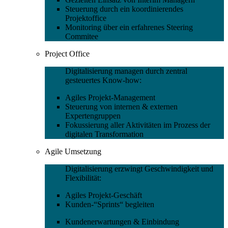
Steuerung durch ein koordinierendes
Projektoffice
Monitoring über ein erfahrenes Steering
Commitee
Project Office
Digitalisierung managen durch zentral
gesteuertes Know-how:
Agiles Projekt-Management
Steuerung von internen & externen
Expertengruppen
Fokussierung aller Aktivitäten im Prozess der
digitalen Transformation
Agile Umsetzung
Digitalisierung erzwingt Geschwindigkeit und
Flexibilität:
Agiles Projekt-Geschäft
Kunden-“Sprints“ begleiten
Kundenerwartungen & Einbindung