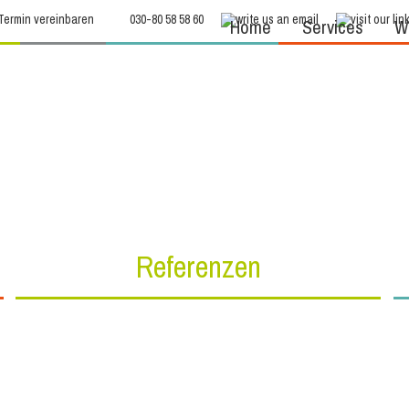
Termin vereinbaren
030-80 58 58 60
Home
Services
We
Referenzen