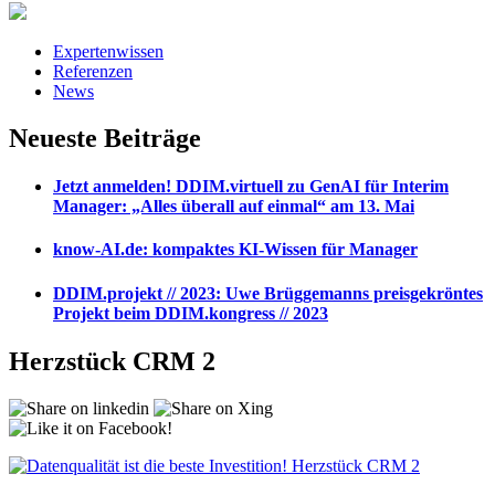
Expertenwissen
Referenzen
News
Neueste Beiträge
Jetzt anmelden! DDIM.virtuell zu GenAI für Interim
Manager: „Alles überall auf einmal“ am 13. Mai
know-AI.de: kompaktes KI-Wissen für Manager
DDIM.projekt // 2023: Uwe Brüggemanns preisgekröntes
Projekt beim DDIM.kongress // 2023
Herzstück CRM 2