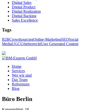
Digital Sales
Digital Product
Digital Realization
Digital Backing
Sales Excellence
Tags
B2B
Crowdsourcing
Online-Marketing
SEO
Social
Media
UGC
Urheberrecht
User Generated Content
Home
Services
Wer wir sind
Das Team
Referenzen
Blog
Büro Berlin
Kaiserstuhlstr. 18