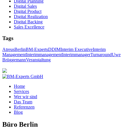
Digital Planning
Digital Sales
Digital Product
Digital Realization
Digital Backing
Sales Excellence
Tags
Atreus
Berlin
BM-Experts
DDIM
Interim Executive
Interim
Management
Interimmanagement
Interimmanager
Turnaround
Uwe
Brüggemann
Veranstaltung
Home
Services
Wer wir sind
Das Team
Referenzen
Blog
Büro Berlin