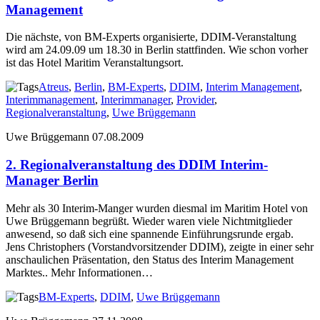
Management
Die nächste, von BM-Experts organisierte, DDIM-Veranstaltung
wird am 24.09.09 um 18.30 in Berlin stattfinden. Wie schon vorher
ist das Hotel Maritim Veranstaltungsort.
Atreus
,
Berlin
,
BM-Experts
,
DDIM
,
Interim Management
,
Interimmanagement
,
Interimmanager
,
Provider
,
Regionalveranstaltung
,
Uwe Brüggemann
Uwe Brüggemann
07.08.2009
2. Regionalveranstaltung des DDIM Interim-
Manager Berlin
Mehr als 30 Interim-Manger wurden diesmal im Maritim Hotel von
Uwe Brüggemann begrüßt. Wieder waren viele Nichtmitglieder
anwesend, so daß sich eine spannende Einführungsrunde ergab.
Jens Christophers (Vorstandvorsitzender DDIM), zeigte in einer sehr
anschaulichen Präsentation, den Status des Interim Management
Marktes.. Mehr Informationen…
BM-Experts
,
DDIM
,
Uwe Brüggemann