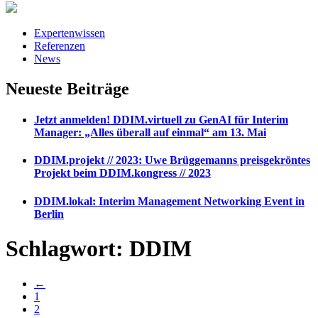
Expertenwissen
Referenzen
News
Neueste Beiträge
Jetzt anmelden! DDIM.virtuell zu GenAI für Interim
Manager: „Alles überall auf einmal“ am 13. Mai
DDIM.projekt // 2023: Uwe Brüggemanns preisgekröntes
Projekt beim DDIM.kongress // 2023
DDIM.lokal: Interim Management Networking Event in
Berlin
Schlagwort:
DDIM
←
1
2