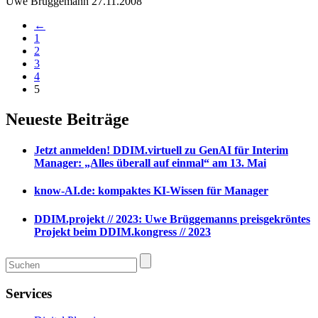
Uwe Brüggemann
27.11.2008
←
1
2
3
4
5
Neueste Beiträge
Jetzt anmelden! DDIM.virtuell zu GenAI für Interim
Manager: „Alles überall auf einmal“ am 13. Mai
know-AI.de: kompaktes KI-Wissen für Manager
DDIM.projekt // 2023: Uwe Brüggemanns preisgekröntes
Projekt beim DDIM.kongress // 2023
Services