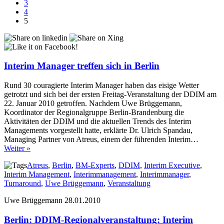
3
4
5
Interim Manager treffen sich in Berlin
Rund 30 couragierte Interim Manager haben das eisige Wetter
getrotzt und sich bei der ersten Freitag-Veranstaltung der DDIM am
22. Januar 2010 getroffen. Nachdem Uwe Brüggemann,
Koordinator der Regionalgruppe Berlin-Brandenburg die
Aktivitäten der DDIM und die aktuellen Trends des Interim
Managements vorgestellt hatte, erklärte Dr. Ulrich Spandau,
Managing Partner von Atreus, einem der führenden Interim…
Weiter »
Atreus
,
Berlin
,
BM-Experts
,
DDIM
,
Interim Executive
,
Interim Management
,
Interimmanagement
,
Interimmanager
,
Turnaround
,
Uwe Brüggemann
,
Veranstaltung
Uwe Brüggemann
28.01.2010
Berlin: DDIM-Regionalveranstaltung: Interim