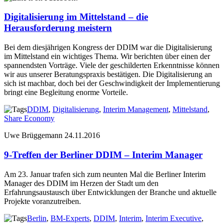
Digitalisierung im Mittelstand – die
Herausforderung meistern
Bei dem diesjährigen Kongress der DDIM war die Digitalisierung
im Mittelstand ein wichtiges Thema. Wir berichten über einen der
spannendsten Vorträge. Viele der geschilderten Erkenntnisse können
wir aus unserer Beratungspraxis bestätigen. Die Digitalisierung an
sich ist machbar, doch bei der Geschwindigkeit der Implementierung
bringt eine Begleitung enorme Vorteile.
DDIM
,
Digitalisierung
,
Interim Management
,
Mittelstand
,
Share Economy
Uwe Brüggemann
24.11.2016
9-Treffen der Berliner DDIM – Interim Manager
Am 23. Januar trafen sich zum neunten Mal die Berliner Interim
Manager des DDIM im Herzen der Stadt um den
Erfahrungsaustausch über Entwicklungen der Branche und aktuelle
Projekte voranzutreiben.
Berlin
,
BM-Experts
,
DDIM
,
Interim
,
Interim Executive
,