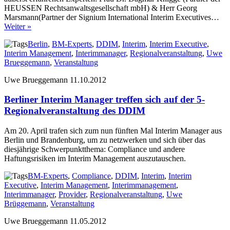
HEUSSEN Rechtsanwaltsgesellschaft mbH) & Herr Georg
Marsmann(Partner der Signium International Interim Executives…
Weiter »
Berlin
,
BM-Experts
,
DDIM
,
Interim
,
Interim Executive
,
Interim Management
,
Interimmanager
,
Regionalveranstaltung
,
Uwe
Brueggemann
,
Veranstaltung
Uwe Brueggemann
11.10.2012
Berliner Interim Manager treffen sich auf der 5-
Regionalveranstaltung des DDIM
Am 20. April trafen sich zum nun fünften Mal Interim Manager aus
Berlin und Brandenburg, um zu netzwerken und sich über das
diesjährige Schwerpunktthema: Compliance und andere
Haftungsrisiken im Interim Management auszutauschen.
BM-Experts
,
Compliance
,
DDIM
,
Interim
,
Interim
Executive
,
Interim Management
,
Interimmanagement
,
Interimmanager
,
Provider
,
Regionalveranstaltung
,
Uwe
Brüggemann
,
Veranstaltung
Uwe Brueggemann
11.05.2012