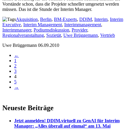
Vorstände schon, dass die Projekte schneller umgesetzt werden
müssen. Das ist die Stunde der Interim Manager.
Akquisition
,
Berlin
,
BM-Experts
,
DDIM
,
Interim
,
Interim
Executive
,
Interim Management
,
Interimmanagement
,
Interimmanager
,
Podiumsdiskussion
,
Provider
,
Regionalveranstaltung
,
Sozietät
,
Uwe Brüggemann
,
Vertrieb
Uwe Brüggemann
06.09.2010
←
1
2
3
4
5
→
Neueste Beiträge
Jetzt anmelden! DDIM.virtuell zu GenAI für Interim
Manager: „Alles überall auf einmal“ am 13. Mai