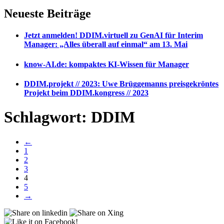
Neueste Beiträge
Jetzt anmelden! DDIM.virtuell zu GenAI für Interim
Manager: „Alles überall auf einmal“ am 13. Mai
know-AI.de: kompaktes KI-Wissen für Manager
DDIM.projekt // 2023: Uwe Brüggemanns preisgekröntes
Projekt beim DDIM.kongress // 2023
Schlagwort:
DDIM
←
1
2
3
4
5
→