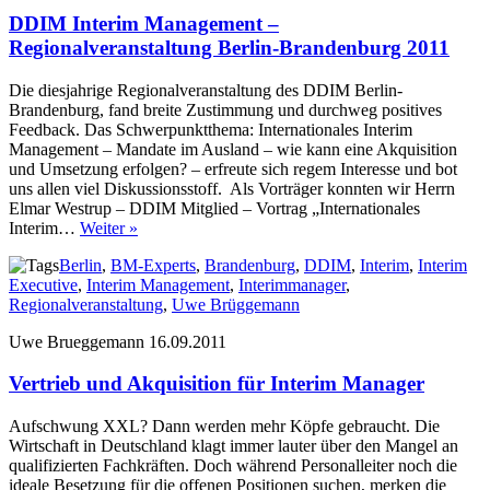
DDIM Interim Management –
Regionalveranstaltung Berlin-Brandenburg 2011
Die diesjahrige Regionalveranstaltung des DDIM Berlin-
Brandenburg, fand breite Zustimmung und durchweg positives
Feedback. Das Schwerpunktthema: Internationales Interim
Management – Mandate im Ausland – wie kann eine Akquisition
und Umsetzung erfolgen? – erfreute sich regem Interesse und bot
uns allen viel Diskussionsstoff. Als Vorträger konnten wir Herrn
Elmar Westrup – DDIM Mitglied – Vortrag „Internationales
Interim…
Weiter »
Berlin
,
BM-Experts
,
Brandenburg
,
DDIM
,
Interim
,
Interim
Executive
,
Interim Management
,
Interimmanager
,
Regionalveranstaltung
,
Uwe Brüggemann
Uwe Brueggemann
16.09.2011
Vertrieb und Akquisition für Interim Manager
Aufschwung XXL? Dann werden mehr Köpfe gebraucht. Die
Wirtschaft in Deutschland klagt immer lauter über den Mangel an
qualifizierten Fachkräften. Doch während Personalleiter noch die
ideale Besetzung für die offenen Positionen suchen, merken die