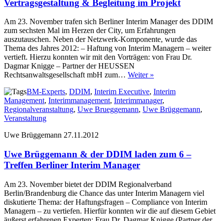
Vertragsgestaltung & Begleitung im Projekt
Am 23. November trafen sich Berliner Interim Manager des DDIM
zum sechsten Mal im Herzen der City, um Erfahrungen
auszutauschen. Neben der Netzwerk-Komponente, wurde das
Thema des Jahres 2012: – Haftung von Interim Managern – weiter
vertieft. Hierzu konnten wir mit den Vorträgen: von Frau Dr.
Dagmar Knigge – Partner der HEUSSEN
Rechtsanwaltsgesellschaft mbH zum…
Weiter »
BM-Experts
,
DDIM
,
Interim Executive
,
Interim
Management
,
Interimmanagement
,
Interimmanager
,
Regionalveranstaltung
,
Uwe Brueggemann
,
Uwe Brüggemann
,
Veranstaltung
Uwe Brüggemann
27.11.2012
Uwe Brüggemann & der DDIM laden zum 6 –
Treffen Berliner Interim Manager
Am 23. November bietet der DDIM Regionalverband
Berlin/Brandenburg die Chance das unter Interim Managern viel
diskutierte Thema: der Haftungsfragen – Compliance von Interim
Managern – zu vertiefen. Hierfür konnten wir die auf diesem Gebiet
äußerst erfahrenen Experten: Frau Dr. Dagmar Knigge (Partner der