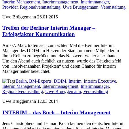
Interim Management
,
Interimmanagement
,
Interimmanager
,
Provider
,
Regionalveranstaltung
,
Uwe Brueggemann
,
Veranstaltung
Uwe Brüggemann
26.01.2015
Treffen der Berliner Interim Manager –
Erfolgsfaktor Kommunikation
Am 07. März trafen sich zum achten Mal die Berliner Interim
Manager des DDIM im Herzen der Stadt, um neue Mitglieder in
Ihren Reihen zu begrüßen und das Netzwerk weiter auszubauen.
Um den Abend auch fachlich zu nutzen, wurde das Tätigkeitsfeld
von „insolvenznahen Projekten“ und deren Chance für Interim
Manager näher beleuchtet.
Berlin
,
BM-Experts
,
DDIM
,
Interim
,
Interim Executive
,
Interim Management
,
Interimmanagement
,
Interimmanager
,
Regionalveranstaltung
,
Uwe Brueggemann
,
Veranstaltung
Uwe Brüggemann
12.03.2014
INTERIM – das Buch – Interim Management
Jens Christophers und Lennart Koch kennen den deutschen Interim
Management Markt wie wenige andere. Sie sind Interim Manager