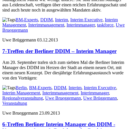
aus Leidenschaft, verfügen über einen reichen Erfahrungsschatz und
sind auch heute noch in ausgewählten Mandaten aktiv.
BM-Experts
,
DDIM
,
Interim
,
Interim Executive
,
Interim
Management
,
Interimmanagement
,
Interimmanager
,
taskforce
,
Uwe
Brueggemann
Uwe Brüggemann
03.12.2013
7-Treffen der Berliner DDIM – Interim Manager
Am 20. September trafen sich zum siebten Mal die Berliner Interim
Manager des DDIM im Herzen der Stadt an einem neuen Ort, mit
einem neuen Konzept. Der diesjährige Erfahrungsaustausch wurde
von den Vorträgen:
Berlin
,
BM-Experts
,
DDIM
,
Interim
,
Interim Executive
,
Interim Management
,
Interimmanagement
,
Interimmanager
,
Regionalveranstaltung
,
Uwe Brueggemann
,
Uwe Brüggemann
,
Veranstaltung
Uwe Brueggemann
23.09.2013
6-Treffen Berliner Interim Manager des DDIM -