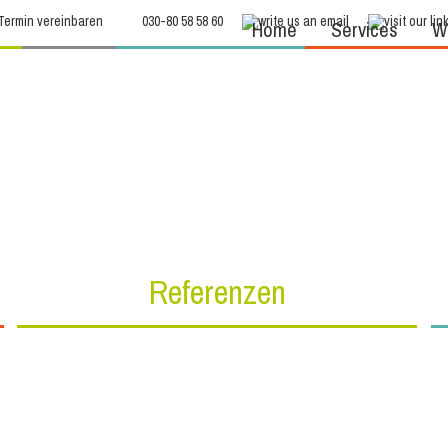
Termin vereinbaren
030-80 58 58 60
Home
Services
We
Referenzen